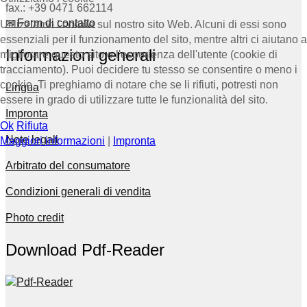
fax.: +39 0471 662114
✉ Form di contatto
Utilizziamo i cookie sul nostro sito Web. Alcuni di essi sono
essenziali per il funzionamento del sito, mentre altri ci aiutano a
Informazioni generali
migliorare questo sito e l'esperienza dell'utente (cookie di
tracciamento). Puoi decidere tu stesso se consentire o meno i
cookie. Ti preghiamo di notare che se li rifiuti, potresti non
Lingua
essere in grado di utilizzare tutte le funzionalità del sito.
Impronta
Ok
Rifiuta
Note legali
Maggiori informazioni
|
Impronta
Arbitrato del consumatore
Condizioni generali di vendita
Photo credit
Download Pdf-Reader