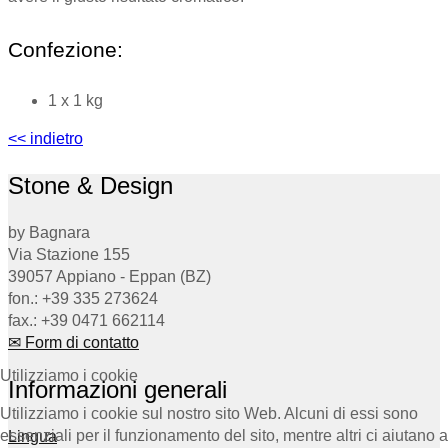
Confezione:
1 x 1 kg
<< indietro
Stone & Design
by Bagnara
Via Stazione 155
39057 Appiano - Eppan (BZ)
fon.: +39 335 273624
fax.: +39 0471 662114
✉ Form di contatto
Utilizziamo i cookie
Informazioni generali
Utilizziamo i cookie sul nostro sito Web. Alcuni di essi sono
essenziali per il funzionamento del sito, mentre altri ci aiutano a
Lingua