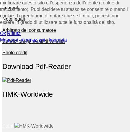
migliorare questo sito e l'esperienza dell'utente (cookie di
Impronta
tracciamento). Puoi decidere tu stesso se consentire o meno i
cookie. Ti preghiamo di notare che se li rifiuti, potresti non
Note legali
essere in grado di utilizzare tutte le funzionalità del sito.
Arbitrato del consumatore
Ok
Rifiuta
Maggiori informazioni
|
Impronta
Condizioni generali di vendita
Photo credit
Download Pdf-Reader
HMK-Worldwide
Point