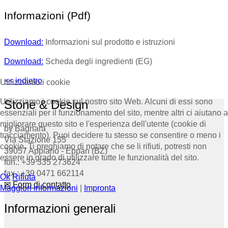
Informazioni (Pdf)
Download:
Informazioni sul prodotto e istruzioni
Download:
Scheda degli ingredienti (EG)
<< indietro
Utilizziamo i cookie
Utilizziamo i cookie sul nostro sito Web. Alcuni di essi sono
Stone & Design
essenziali per il funzionamento del sito, mentre altri ci aiutano a
migliorare questo sito e l'esperienza dell'utente (cookie di
by Bagnara
tracciamento). Puoi decidere tu stesso se consentire o meno i
Via Stazione 155
cookie. Ti preghiamo di notare che se li rifiuti, potresti non
39057 Appiano - Eppan (BZ)
essere in grado di utilizzare tutte le funzionalità del sito.
fon.: +39 335 273624
fax.: +39 0471 662114
Ok
Rifiuta
✉ Form di contatto
Maggiori informazioni
|
Impronta
Informazioni generali