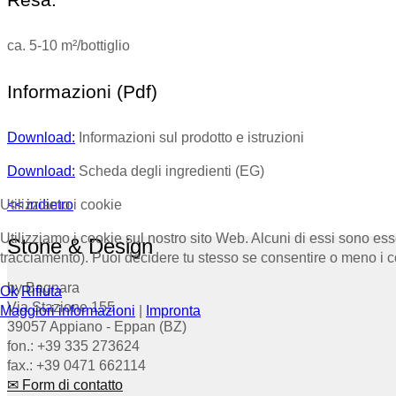
ca. 5-10 m²/bottiglio
Informazioni (Pdf)
Download:
Informazioni sul prodotto e istruzioni
Download:
Scheda degli ingredienti (EG)
Utilizziamo i cookie
<< indietro
Utilizziamo i cookie sul nostro sito Web. Alcuni di essi sono esse
Stone & Design
tracciamento). Puoi decidere tu stesso se consentire o meno i cooki
by Bagnara
Ok
Rifiuta
Via Stazione 155
Maggiori informazioni
|
Impronta
39057 Appiano - Eppan (BZ)
fon.: +39 335 273624
fax.: +39 0471 662114
✉ Form di contatto